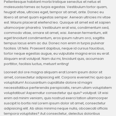
Pellentesque habitant morbi tristique senectus et netus et
malesuada fames ac turpis egestas. Vestibulum tortor quam,
feugiat vitae, ultricies eget, tempor sit amet, ante. Donec eu
libero sit amet quam egestas semper. Aenean ultricies mi vitae
est. Mauris placerat eleifend leo. Quisque sit amet est et sapien
ullamcorper pharetra. Vestibulum erat wisi, condimentum sed,
commodo vitae, ornare sit amet, wisi. Aenean fermentum, elit
eget tincidunt condimentum, eros ipsum rutrum orci, sagittis
tempus lacus enim ac dui. Donec non enim in turpis pulvinar
facilisis. Ut felis. Praesent dapibus, neque id cursus faucibus,
tortor neque egestas augue, eu vulputate magna eros eu erat.
Aliquam erat volutpat. Nam dui mi, tincidunt quis, accumsan
porttitor, facilisis luctus, metusrt writing!
Laoreet dol ore magna aliquam erat Lorem ipsum dolor sit
amet, consectetur adipisicing elit. Corporis eveniet hic quia quo
voluptatum! Accusantium cupiditate dolore id magni
necessitatibus perferendis perspiciatis, rerum ullam voluptatem
voluptatibus! Aspernatur consectetur qui quis? volutpat. Ut wisi
enim ad minim veniam, quis nostrud exerci tation ullamcorper
suscipit lo bortis nisl Lorem ipsum dolor sit amet, consectetur
adipisicing elit. Ab alias minima neque nulla, obcaecati officiis
tempora voluptates? Aut consectetur, delectus doloribus