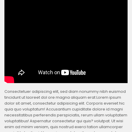
Consectetuer adipiscing elit, sed diam nonummy nibh euismod
tincidunt ut laoreet dol ore magna aliquam erat Lorem ipsum
dolor sit amet, consectetur adipisicing elit. Corporis eveniet hic
quia quo voluptatum! Accusantium cupiditate dolore id magni
necessitatibus perferendis perspiciatis, rerum ullam voluptatem
voluptatibus! Aspernatur consectetur qui quis? volutpat. Ut wisi
enim ad minim veniam, quis nostrud exerci tation ullamcorper