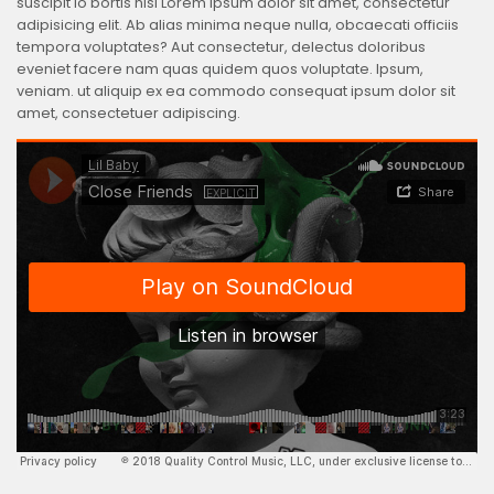
suscipit lo bortis nisl Lorem ipsum dolor sit amet, consectetur
adipisicing elit. Ab alias minima neque nulla, obcaecati officiis
tempora voluptates? Aut consectetur, delectus doloribus
eveniet facere nam quas quidem quos voluptate. Ipsum,
veniam. ut aliquip ex ea commodo consequat ipsum dolor sit
amet, consectetuer adipiscing.