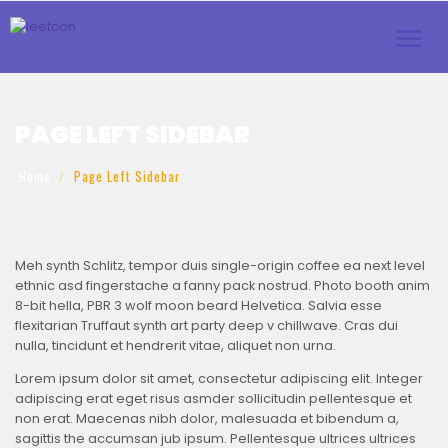
Toggl
navig
PAGE LEFT SIDEBAR
Home
Page Left Sidebar
Meh synth Schlitz, tempor duis single-origin coffee ea next level
ethnic asd fingerstache a fanny pack nostrud. Photo booth anim
8-bit hella, PBR 3 wolf moon beard Helvetica. Salvia esse
flexitarian Truffaut synth art party deep v chillwave. Cras dui
nulla, tincidunt et hendrerit vitae, aliquet non urna.
Lorem ipsum dolor sit amet, consectetur adipiscing elit. Integer
adipiscing erat eget risus asmder sollicitudin pellentesque et
non erat. Maecenas nibh dolor, malesuada et bibendum a,
sagittis the accumsan jub ipsum. Pellentesque ultrices ultrices